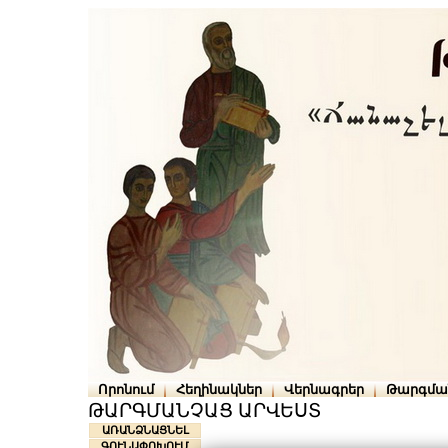
Որոնում
Հեղինակներ
Վերնագրեր
Թարգմա
ԹԱՐԳՄԱՆՉԱՑ ԱՐՎԵՍՏ
ԱՌԱՆՁՆԱՑՆԵԼ
ԳՈՒՆԱՓՈԽՈՒՄ