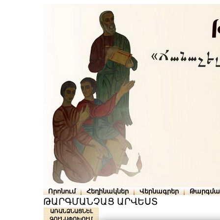
Որոնում
Հեղինակներ
Վերնագրեր
Թարգմա
ԹԱՐԳՄԱՆՉԱՑ ԱՐՎԵՍՏ
ԱՌԱՆՁՆԱՑՆԵԼ
ԳՈՒՆԱՓՈԽՈՒՄ