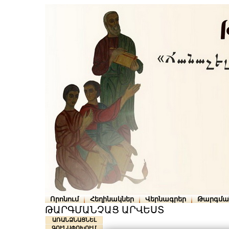
Որոնում
Հեղինակներ
Վերնագրեր
Թարգմա
ԹԱՐԳՄԱՆՉԱՑ ԱՐՎԵՍՏ
ԱՌԱՆՁՆԱՑՆԵԼ
ԳՈՒՆԱՓՈԽՈՒՄ