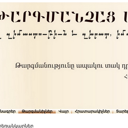
րնագրեր
Թարգմանիչներ
Վայր
Հրատարակիչներ
Տարե
և հեռանկարներ