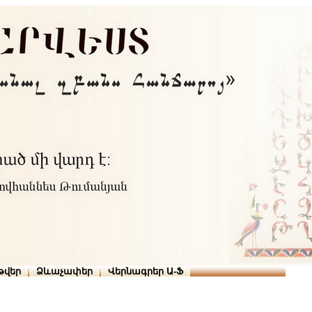
Տուն
Օգնություն
ՆԱԽԱՊԱՏՎՈՒԹՅՈՒՆՆԵՐ
թարգմանիչներ
թվեր
Ձևաչափեր
Վերնագրեր Ա-Ֆ