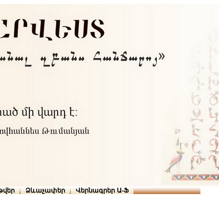
Տուն
Օգնություն
ՆԱԽԱՊԱՏՎՈՒԹՅՈՒՆՆԵՐ
թարգմանիչներ
թվեր
Ձևաչափեր
Վերնագրեր Ա-Ֆ