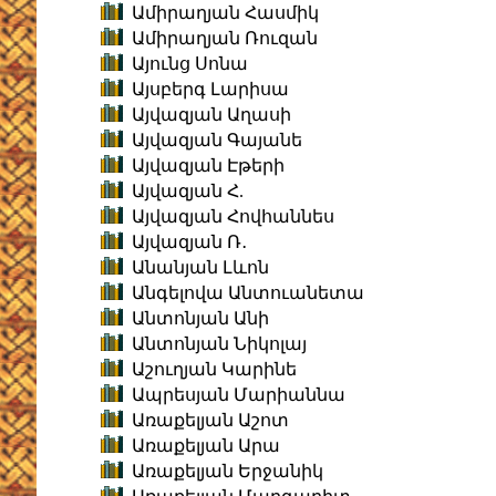
Ամիրաղյան Հասմիկ
Ամիրաղյան Ռուզան
Այունց Սոնա
Այսբերգ Լարիսա
Այվազյան Աղասի
Այվազյան Գայանե
Այվազյան Էթերի
Այվազյան Հ.
Այվազյան Հովհաննես
Այվազյան Ռ․
Անանյան Լևոն
Անգելովա Անտուանետա
Անտոնյան Անի
Անտոնյան Նիկոլայ
Աշուղյան Կարինե
Ապրեսյան Մարիաննա
Առաքելյան Աշոտ
Առաքելյան Արա
Առաքելյան Երջանիկ