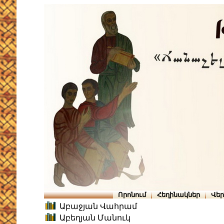
Որոնում
Հեղինակներ
Վե
Աբաջյան Վահրամ
Աբեղյան Մանուկ