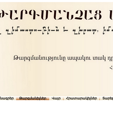
րնագրեր
Թարգմանիչներ
Վայր
Հրատարակիչներ
Տարե