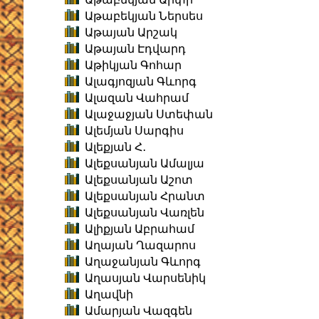
Աթաբեկյան Ներսես
Աթայան Արշակ
Աթայան Էդվարդ
Աթիկյան Գոհար
Ալագյոզյան Գևորգ
Ալազան Վահրամ
Ալաջաջյան Ստեփան
Ալեմյան Սարգիս
Ալեքյան Հ․
Ալեքսանյան Ամալյա
Ալեքսանյան Աշոտ
Ալեքսանյան Հրանտ
Ալեքսանյան Վառլեն
Ալիքյան Աբրահամ
Աղայան Ղազարոս
Աղաջանյան Գևորգ
Աղասյան Վարսենիկ
Աղավնի
Ամարյան Վազգեն