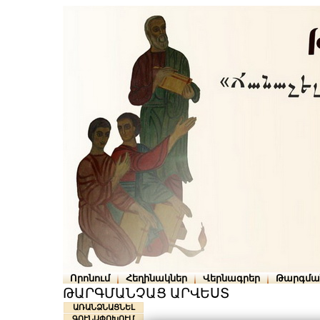
Որոնում
Հեղինակներ
Վերնագրեր
Թարգմա
ԹԱՐԳՄԱՆՉԱՑ ԱՐՎԵՍՏ
ԱՌԱՆՁՆԱՑՆԵԼ
ԳՈՒՆԱՓՈԽՈՒՄ