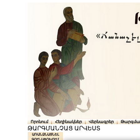
Որոնում
Հեղինակներ
Վերնագրեր
Թարգմա
ԹԱՐԳՄԱՆՉԱՑ ԱՐՎԵՍՏ
ԱՌԱՆՁՆԱՑՆԵԼ
ԳՈՒՆԱՓՈԽՈՒՄ