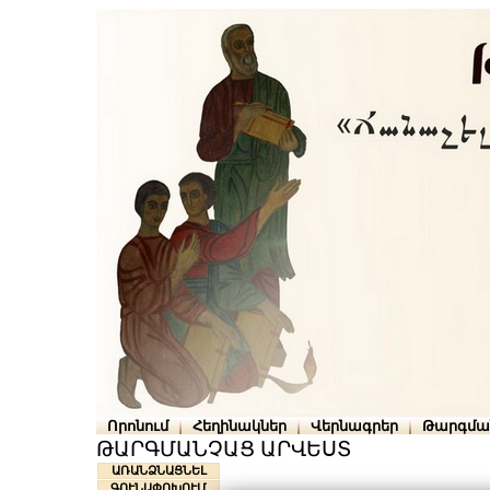
Որոնում
Հեղինակներ
Վերնագրեր
Թարգմա
ԹԱՐԳՄԱՆՉԱՑ ԱՐՎԵՍՏ
ԱՌԱՆՁՆԱՑՆԵԼ
ԳՈՒՆԱՓՈԽՈՒՄ