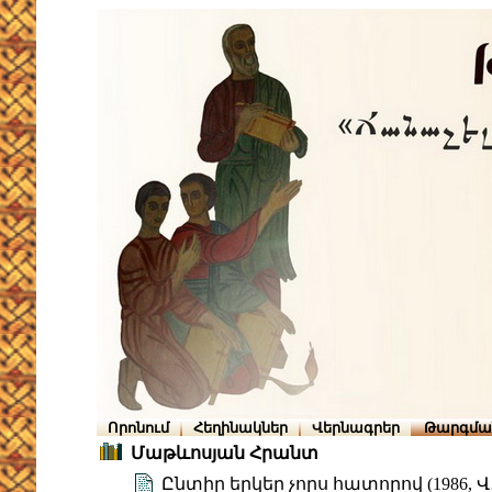
Որոնում
Հեղինակներ
Վերնագրեր
Թարգմա
Մաթևոսյան Հրանտ
Ընտիր երկեր չորս հատորով (1986, Վ