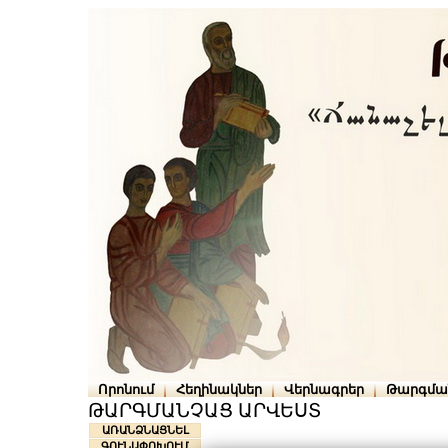
Որոնում
Հեղինակներ
Վերնագրեր
Թարգմա
ԹԱՐԳՄԱՆՉԱՑ ԱՐՎԵՍՏ
ԱՌԱՆՁՆԱՑՆԵԼ
ԳՈՒՆԱՓՈԽՈՒՄ