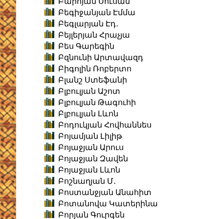
Բարոյան Սուսան
Բեգիջանյան Էմմա
Բեգլարյան Էդ․
Բեյլերյան Հրաչյա
Բես Գարեգին
Բզնունի Արտավազդ
Բիգոլին Ռոբերտո
Բլանշ Ստեֆանի
Բլբուլյան Աշոտ
Բլբուլյան Թագուհի
Բլբուլյան Լևոն
Բոդուկյան Հովհաննես
Բոյամյան Լիլիթ
Բոյաջյան Արուս
Բոյաջյան Զավեն
Բոյաջյան Լևոն
Բոշնաղյան Մ․
Բոստանջյան Անահիտ
Բոտանովա Կատերինա
Բորյան Գուրգեն