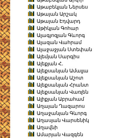
Աթաբեկյան Ներսես
Աթայան Արշակ
Աթայան Էդվարդ
Աթիկյան Գոհար
Ալագյոզյան Գևորգ
Ալազան Վահրամ
Ալաջաջյան Ստեփան
Ալեմյան Սարգիս
Ալեքյան Հ․
Ալեքսանյան Ամալյա
Ալեքսանյան Աշոտ
Ալեքսանյան Հրանտ
Ալեքսանյան Վառլեն
Ալիքյան Աբրահամ
Աղայան Ղազարոս
Աղաջանյան Գևորգ
Աղասյան Վարսենիկ
Աղավնի
Ամարյան Վազգեն