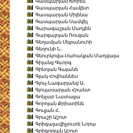
Գասպարյան Խորեն
Գասպարյան Համլետ
Գասպարյան Միլենա
Գասպարյան Սամվել
Գարագաշյան Մադլեն
Գարգալոյան Ռուզան
Գեղամյան Սեյրանուհի
Գեղունի Ն․
Գեուրկովա-Սահակյան Մաղվալա
Գիլանց Գևորգ
Գինոյան Գայանե
Գլակ Հովհաննես
Գյուլ-Նազարյանց Ա․
Գյուլասարյան Հրանտ
Գոնչար Նատալյա
Գորոյան Քրիստինե
Գուլյան Հ․
Գրաշի Աշոտ
Գրիգալավիչյուտե Նորա
Գրիգորյան Աշոտ