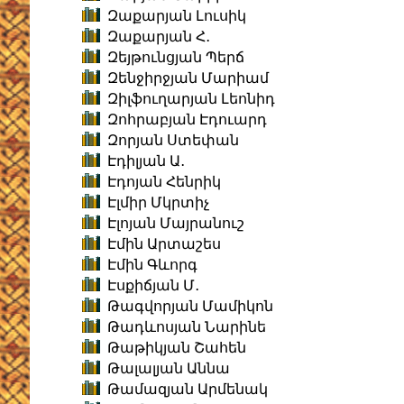
Զաքարյան Լուսիկ
Զաքարյան Հ․
Զեյթունցյան Պերճ
Զենջիրջյան Մարիամ
Զիլֆուղարյան Լեոնիդ
Զոհրաբյան Էդուարդ
Զորյան Ստեփան
Էդիլյան Ա․
Էդոյան Հենրիկ
Էլմիր Մկրտիչ
Էլոյան Մայրանուշ
Էմին Արտաշես
Էմին Գևորգ
Էսքիճյան Մ․
Թագվորյան Մամիկոն
Թադևոսյան Նարինե
Թաթիկյան Շահեն
Թալալյան Աննա
Թամազյան Արմենակ