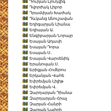
Դուրյան Լյուդվիգ
Դվորժակ Լիբոր
Դրամփյան Խաժակ
Դևկանց Անուշավան
Եդիգարյան Լիանա
Եղիայան Ա.
Ենգիբարյան Նորայր
Եսայան Աղասի
Եսայան Դորա
Եսայան Ս․
Եսայան Վարսենիկ
Երանոսյան Ս․
Երիցյան Հոմերոս
Երկանյան Վահե
Եփրեմյան Լիլիթ
Եփրեմյան Վ․
Զարդարյան Դիանա
Զարդարյան Հրաչ
Զարյան Հանրի
Զարյան Նաիրի