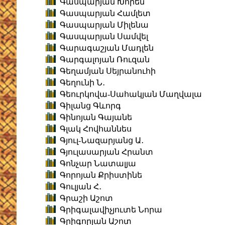
Գասպարյան Խորեն
Գասպարյան Համլետ
Գասպարյան Միլենա
Գասպարյան Սամվել
Գարագաշյան Մադլեն
Գարգալոյան Ռուզան
Գեղամյան Սեյրանուհի
Գեղունի Ն․
Գեուրկովա-Սահակյան Մաղվալա
Գիլանց Գևորգ
Գինոյան Գայանե
Գլակ Հովհաննես
Գյուլ-Նազարյանց Ա․
Գյուլասարյան Հրանտ
Գոնչար Նատալյա
Գորոյան Քրիստինե
Գուլյան Հ․
Գրաշի Աշոտ
Գրիգալավիչյուտե Նորա
Գրիգորյան Աշոտ