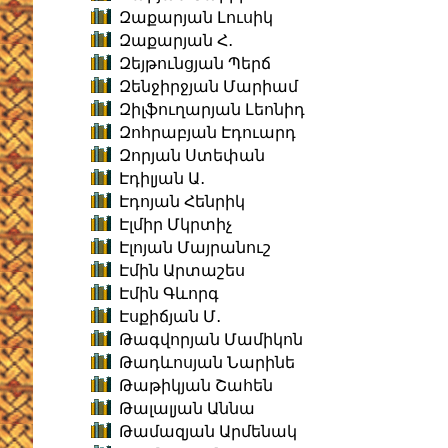
Զաքարյան Լուսիկ
Զաքարյան Հ․
Զեյթունցյան Պերճ
Զենջիրջյան Մարիամ
Զիլֆուղարյան Լեոնիդ
Զոհրաբյան Էդուարդ
Զորյան Ստեփան
Էդիլյան Ա․
Էդոյան Հենրիկ
Էլմիր Մկրտիչ
Էլոյան Մայրանուշ
Էմին Արտաշես
Էմին Գևորգ
Էսքիճյան Մ․
Թագվորյան Մամիկոն
Թադևոսյան Նարինե
Թաթիկյան Շահեն
Թալալյան Աննա
Թամազյան Արմենակ