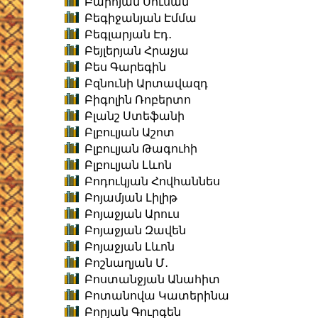
Բարոյան Սուսան
Բեգիջանյան Էմմա
Բեգլարյան Էդ․
Բեյլերյան Հրաչյա
Բես Գարեգին
Բզնունի Արտավազդ
Բիգոլին Ռոբերտո
Բլանշ Ստեֆանի
Բլբուլյան Աշոտ
Բլբուլյան Թագուհի
Բլբուլյան Լևոն
Բոդուկյան Հովհաննես
Բոյամյան Լիլիթ
Բոյաջյան Արուս
Բոյաջյան Զավեն
Բոյաջյան Լևոն
Բոշնաղյան Մ․
Բոստանջյան Անահիտ
Բոտանովա Կատերինա
Բորյան Գուրգեն