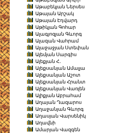
Աթաբեկյան Ներսես
Աթայան Արշակ
Աթայան Էդվարդ
Աթիկյան Գոհար
Ալագյոզյան Գևորգ
Ալազան Վահրամ
Ալաջաջյան Ստեփան
Ալեմյան Սարգիս
Ալեքյան Հ․
Ալեքսանյան Ամալյա
Ալեքսանյան Աշոտ
Ալեքսանյան Հրանտ
Ալեքսանյան Վառլեն
Ալիքյան Աբրահամ
Աղայան Ղազարոս
Աղաջանյան Գևորգ
Աղասյան Վարսենիկ
Աղավնի
Ամարյան Վազգեն