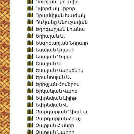
Դուրյան Լյուդվիգ
Դվորժակ Լիբոր
Դրամփյան Խաժակ
Դևկանց Անուշավան
Եդիգարյան Լիանա
Եղիայան Ա.
Ենգիբարյան Նորայր
Եսայան Աղասի
Եսայան Դորա
Եսայան Ս․
Եսայան Վարսենիկ
Երանոսյան Ս․
Երիցյան Հոմերոս
Երկանյան Վահե
Եփրեմյան Լիլիթ
Եփրեմյան Վ․
Զարդարյան Դիանա
Զարդարյան Հրաչ
Զարյան Հանրի
Զարյան Նաիրի