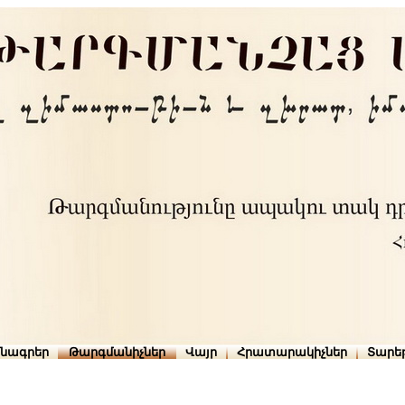
րնագրեր
Թարգմանիչներ
Վայր
Հրատարակիչներ
Տարե