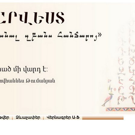
Տուն
Օգնություն
ՆԱԽԱՊԱՏՎՈՒԹՅՈՒՆՆԵՐ
թարգմանիչներ
թվեր
Ձևաչափեր
Վերնագրեր Ա-Ֆ