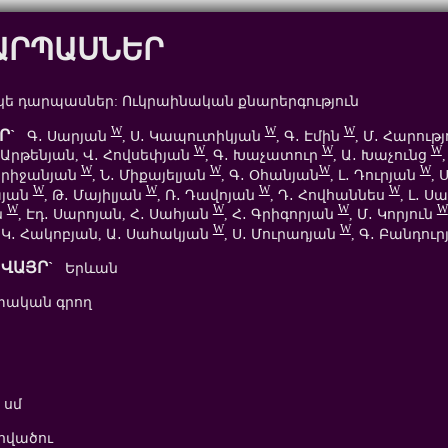
ԱՐՊԱՍՆԵՐ
ե դարպասներ: Ուկրաինական քնարերգություն
W
W
W
Ր`
Գ․ Սարյան
, Ս․ Կապուտիկյան
, Գ․ Էմին
, Մ․ Հարութ
W
W
W
․ Արթենյան, Վ․ Հովսեփյան
, Գ․ Խաչատուր
, Ա․ Խաչունց
,
W
W
W
W
Միրիջանյան
, Ն․ Միքայելյան
, Գ․ Օհանյան
, Լ․ Դուրյան
, 
W
W
W
W
այան
, Թ․ Մայիլյան
, Ռ․ Դավոյան
, Դ․ Հովհաննես
, Լ․ Ս
W
W
W
W
ն
, Էդ․ Սարոյան, Հ․ Սահյան
, Հ․ Գրիգորյան
, Մ․ Կորյուն
W
W
, Կ․ Հակոբյան, Ա․ Սահակյան
, Ս․ Մուրադյան
, Գ․ Բանդու
ՎԱՅՐ`
Երևան
ական գրող
 սմ
վածու