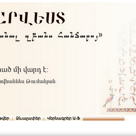
Տուն
Օգնություն
ՆԱԽԱՊԱՏՎՈՒԹՅՈՒՆՆԵՐ
թվեր
Ձևաչափեր
Վերնագրեր Ա-Ֆ