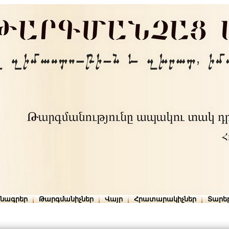
րնագրեր
Թարգմանիչներ
Վայր
Հրատարակիչներ
Տարե