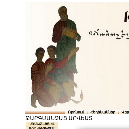
Որոնում
Հեղինակներ
Վե
ԹԱՐԳՄԱՆՉԱՑ ԱՐՎԵՍՏ
ԱՌԱՆՁՆԱՑՆԵԼ
ԳՈՒՆԱՓՈԽՈՒՄ