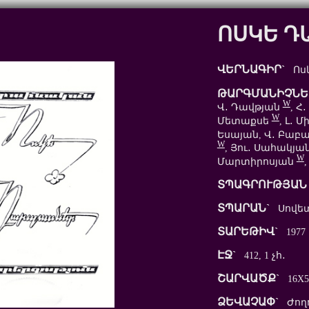
ՈՍԿԵ Դ
ՎԵՐՆԱԳԻՐ`
Ոսկ
ԹԱՐԳՄԱՆԻՉՆԵ
W
Վ․ Դավթյան
, Հ
W
Մետաքսե
, Լ․ 
Եսայան, Վ․ Բաբ
W
, Յու․ Սահակյա
W
Մարտիրոսյան
ՏՊԱԳՐՈՒԹՅԱՆ 
ՏՊԱՐԱՆ`
Սովետ
ՏԱՐԵԹԻՎ`
1977
ԷՋ`
412, 1 չհ․
ՇԱՐՎԱԾՔ`
16X5
ՁԵՎԱՉԱՓ`
Ժողո