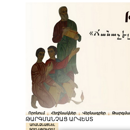
Որոնում
Հեղինակներ
Վերնագրեր
Թարգմա
ԹԱՐԳՄԱՆՉԱՑ ԱՐՎԵՍՏ
ԱՌԱՆՁՆԱՑՆԵԼ
ԳՈՒՆԱՓՈԽՈՒՄ