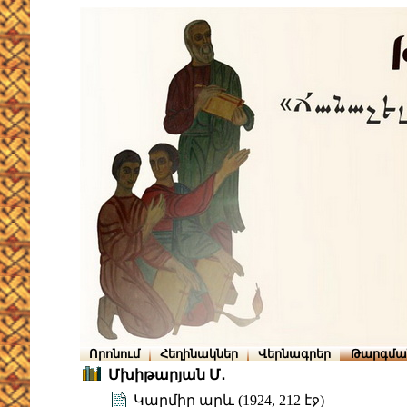
Որոնում
Հեղինակներ
Վերնագրեր
Թարգմա
Մխիթարյան Մ․
Կարմիր արև (1924, 212 էջ)