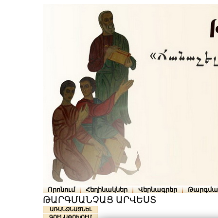
Որոնում
Հեղինակներ
Վերնագրեր
Թարգմա
ԹԱՐԳՄԱՆՉԱՑ ԱՐՎԵՍՏ
ԱՌԱՆՁՆԱՑՆԵԼ
ԳՈՒՆԱՓՈԽՈՒՄ