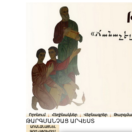
Որոնում
Հեղինակներ
Վերնագրեր
Թարգմա
ԹԱՐԳՄԱՆՉԱՑ ԱՐՎԵՍՏ
ԱՌԱՆՁՆԱՑՆԵԼ
ԳՈՒՆԱՓՈԽՈՒՄ