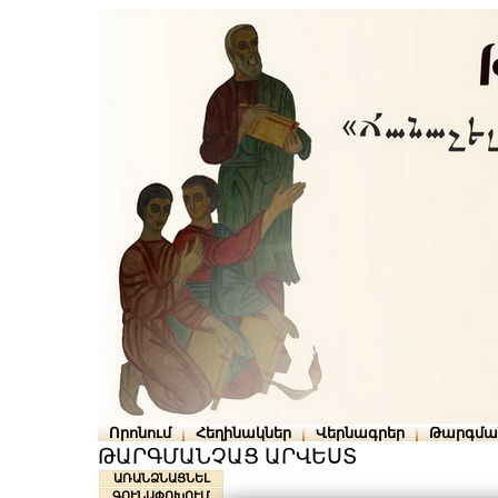
Որոնում
Հեղինակներ
Վերնագրեր
Թարգմա
ԹԱՐԳՄԱՆՉԱՑ ԱՐՎԵՍՏ
ԱՌԱՆՁՆԱՑՆԵԼ
ԳՈՒՆԱՓՈԽՈՒՄ