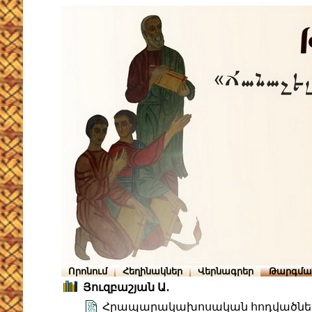
Որոնում
Հեղինակներ
Վերնագրեր
Թարգմա
Յուզբաշյան Ա․
Հրապարակախոսական հոդվածներ