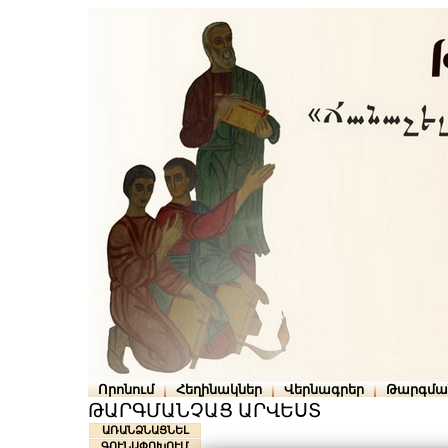
Որոնում
Հեղինակներ
Վերնագրեր
Թարգմա
ԹԱՐԳՄԱՆՉԱՑ ԱՐՎԵՍՏ
ԱՌԱՆՁՆԱՑՆԵԼ
ԳՈՒՆԱՓՈԽՈՒՄ