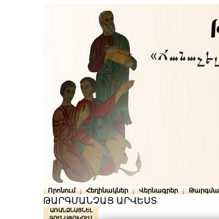
Որոնում
Հեղինակներ
Վերնագրեր
Թարգմա
ԹԱՐԳՄԱՆՉԱՑ ԱՐՎԵՍՏ
ԱՌԱՆՁՆԱՑՆԵԼ
ԳՈՒՆԱՓՈԽՈՒՄ