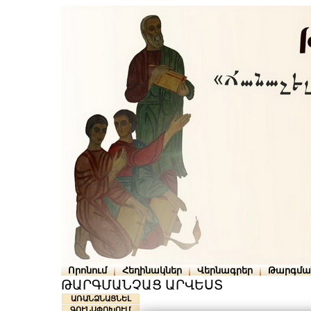
Որոնում
Հեղինակներ
Վերնագրեր
Թարգմա
ԹԱՐԳՄԱՆՉԱՑ ԱՐՎԵՍՏ
ԱՌԱՆՁՆԱՑՆԵԼ
ԳՈՒՆԱՓՈԽՈՒՄ