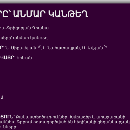
ՐԸ՝ ԱՆՄԱՐ ԿԱՆԹԵՂ
եբա-Գրիգորյան Դիանա
 սերը՝ անմար կանթեղ
W
W
Ր`
Ն․ Միքայելյան
, Լ․ Նահատակյան, Ս․ Ավչյան
ՎԱՅՐ`
Երևան
սմ
ՅՈՒՆ`
Բանաստեղծություններ։ Խմբագիր և առաջաբանի
վհաննես։ Գրքում օգտագործված են հեղինակի գեղանկարչա
ւնները։