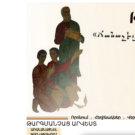
Որոնում
Հեղինակներ
Վե
ԹԱՐԳՄԱՆՉԱՑ ԱՐՎԵՍՏ
ԱՌԱՆՁՆԱՑՆԵԼ
ԳՈՒՆԱՓՈԽՈՒՄ