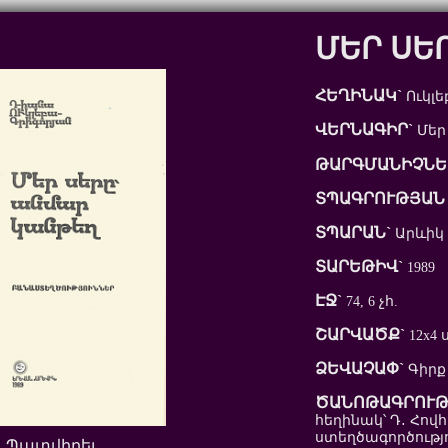
ՄԵՐ ՍԵ
ՀԵՂԻՆԱԿ`
Ուկլ
ՎԵՐՆԱԳԻՐ`
Մեր
ԹԱՐԳՄԱՆԻՉՆԵ
ՏՊԱԳՐՈՒԹՅԱՆ 
ՏՊԱՐԱՆ`
Արևիկ
ՏԱՐԵԹԻՎ`
1989
ԷՋ`
74, 6 չհ.
ՇԱՐՎԱԾՔ`
12x4 
ՁԵՎԱՉԱՓ`
Գիրք
ԾԱՆՈԹԱԳՐՈՒԹ
հեղինակ՝ Դ․ Հո
ստեղծագործությո
Պատվիրել