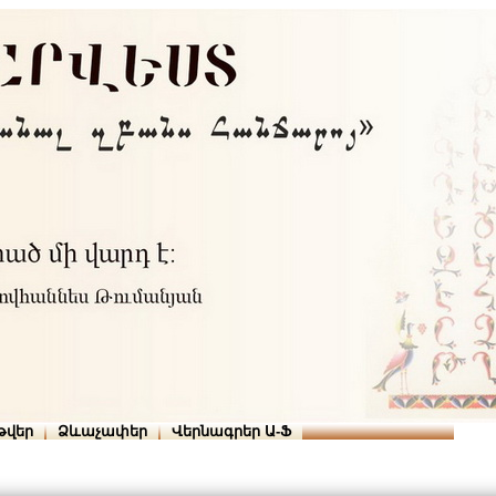
Տուն
Օգնություն
ՆԱԽԱՊԱՏՎՈՒԹՅՈՒՆՆԵՐ
թվեր
Ձևաչափեր
Վերնագրեր Ա-Ֆ