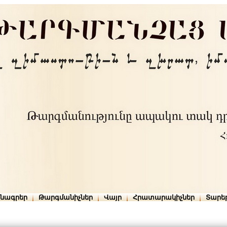
րնագրեր
Թարգմանիչներ
Վայր
Հրատարակիչներ
Տարե