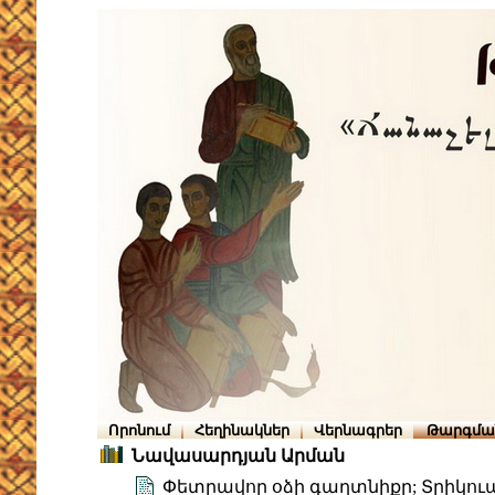
Որոնում
Հեղինակներ
Վերնագրեր
Թարգմա
Նավասարդյան Արման
Փետրավոր օձի գաղտնիքը; Տրիկու