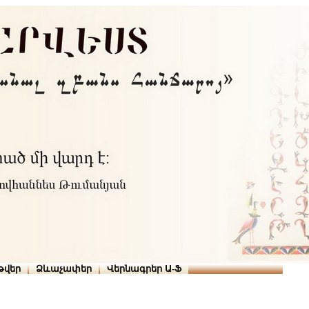
Տուն
Օգնություն
ՆԱԽԱՊԱՏՎՈՒԹՅՈՒՆՆԵՐ
թարգմանիչներ
թվեր
Ձևաչափեր
Վերնագրեր Ա-Ֆ