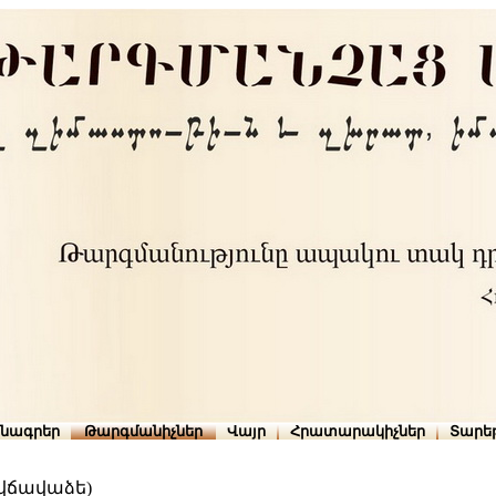
րնագրեր
Թարգմանիչներ
Վայր
Հրատարակիչներ
Տարե
ավճավաձե)