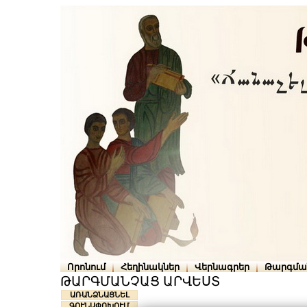
Որոնում
Հեղինակներ
Վերնագրեր
Թարգմա
ԹԱՐԳՄԱՆՉԱՑ ԱՐՎԵՍՏ
ԱՌԱՆՁՆԱՑՆԵԼ
ԳՈՒՆԱՓՈԽՈՒՄ