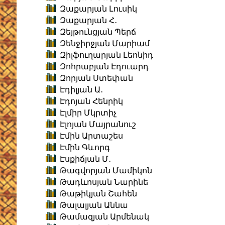
Զաքարյան Լուսիկ
Զաքարյան Հ․
Զեյթունցյան Պերճ
Զենջիրջյան Մարիամ
Զիլֆուղարյան Լեոնիդ
Զոհրաբյան Էդուարդ
Զորյան Ստեփան
Էդիլյան Ա․
Էդոյան Հենրիկ
Էլմիր Մկրտիչ
Էլոյան Մայրանուշ
Էմին Արտաշես
Էմին Գևորգ
Էսքիճյան Մ․
Թագվորյան Մամիկոն
Թադևոսյան Նարինե
Թաթիկյան Շահեն
Թալալյան Աննա
Թամազյան Արմենակ