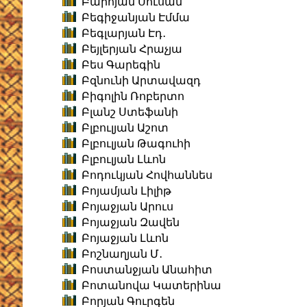
Բարոյան Սուսան
Բեգիջանյան Էմմա
Բեգլարյան Էդ․
Բեյլերյան Հրաչյա
Բես Գարեգին
Բզնունի Արտավազդ
Բիգոլին Ռոբերտո
Բլանշ Ստեֆանի
Բլբուլյան Աշոտ
Բլբուլյան Թագուհի
Բլբուլյան Լևոն
Բոդուկյան Հովհաննես
Բոյամյան Լիլիթ
Բոյաջյան Արուս
Բոյաջյան Զավեն
Բոյաջյան Լևոն
Բոշնաղյան Մ․
Բոստանջյան Անահիտ
Բոտանովա Կատերինա
Բորյան Գուրգեն