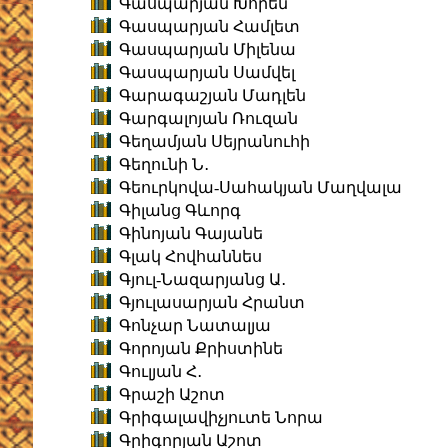
Գասպարյան Խորեն
Գասպարյան Համլետ
Գասպարյան Միլենա
Գասպարյան Սամվել
Գարագաշյան Մադլեն
Գարգալոյան Ռուզան
Գեղամյան Սեյրանուհի
Գեղունի Ն․
Գեուրկովա-Սահակյան Մաղվալա
Գիլանց Գևորգ
Գինոյան Գայանե
Գլակ Հովհաննես
Գյուլ-Նազարյանց Ա․
Գյուլասարյան Հրանտ
Գոնչար Նատալյա
Գորոյան Քրիստինե
Գուլյան Հ․
Գրաշի Աշոտ
Գրիգալավիչյուտե Նորա
Գրիգորյան Աշոտ