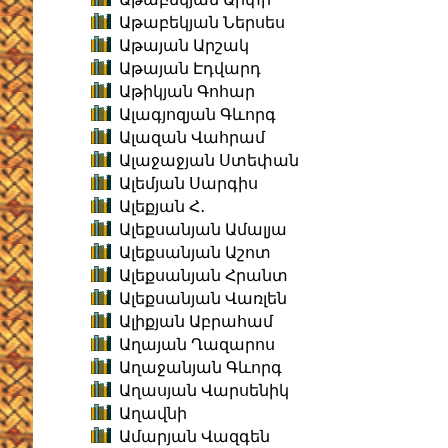
Աթաբեկյան Ներսես
Աթայան Արշակ
Աթայան Էդվարդ
Աթիկյան Գոհար
Ալագյոզյան Գևորգ
Ալազան Վահրամ
Ալաջաջյան Ստեփան
Ալեմյան Սարգիս
Ալեքյան Հ․
Ալեքսանյան Ամալյա
Ալեքսանյան Աշոտ
Ալեքսանյան Հրանտ
Ալեքսանյան Վառլեն
Ալիքյան Աբրահամ
Աղայան Ղազարոս
Աղաջանյան Գևորգ
Աղասյան Վարսենիկ
Աղավնի
Ամարյան Վազգեն