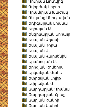
Դուրյան Լյուդվիգ
Դվորժակ Լիբոր
Դրամփյան Խաժակ
Դևկանց Անուշավան
Եդիգարյան Լիանա
Եղիայան Ա.
Ենգիբարյան Նորայր
Եսայան Աղասի
Եսայան Դորա
Եսայան Ս․
Եսայան Վարսենիկ
Երանոսյան Ս․
Երիցյան Հոմերոս
Երկանյան Վահե
Եփրեմյան Լիլիթ
Եփրեմյան Վ․
Զարդարյան Դիանա
Զարդարյան Հրաչ
Զարյան Հանրի
Զարյան Նաիրի