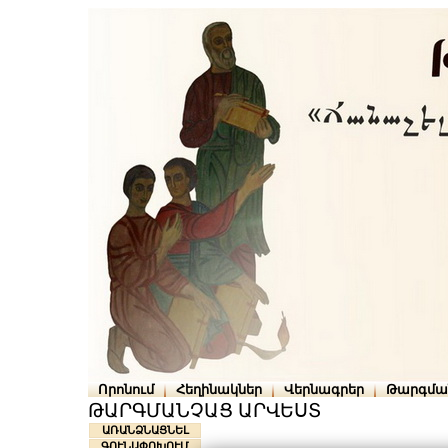
Որոնում
Հեղինակներ
Վերնագրեր
Թարգմա
ԹԱՐԳՄԱՆՉԱՑ ԱՐՎԵՍՏ
ԱՌԱՆՁՆԱՑՆԵԼ
ԳՈՒՆԱՓՈԽՈՒՄ