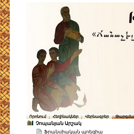
Որոնում
Հեղինակներ
Վերնագրեր
Թարգմա
Չոպանյան Արշակ
Ֆրանսիական պոեզիա