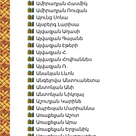
Ամիրաղյան Հասմիկ
Ամիրաղյան Ռուզան
Այունց Սոնա
Այսբերգ Լարիսա
Այվազյան Աղասի
Այվազյան Գայանե
Այվազյան Էթերի
Այվազյան Հ.
Այվազյան Հովհաննես
Այվազյան Ռ․
Անանյան Լևոն
Անգելովա Անտուանետա
Անտոնյան Անի
Անտոնյան Նիկոլայ
Աշուղյան Կարինե
Ապրեսյան Մարիաննա
Առաքելյան Աշոտ
Առաքելյան Արա
Առաքելյան Երջանիկ