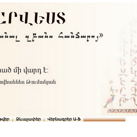
Տուն
Օգնություն
ՆԱԽԱՊԱՏՎՈՒԹՅՈՒՆՆԵՐ
թարգմանիչներ
թվեր
Ձևաչափեր
Վերնագրեր Ա-Ֆ