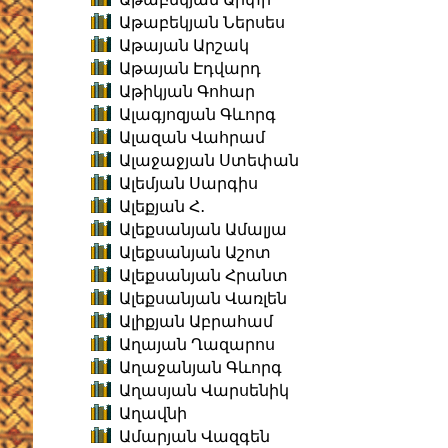
Աթաբեկյան Ներսես
Աթայան Արշակ
Աթայան Էդվարդ
Աթիկյան Գոհար
Ալագյոզյան Գևորգ
Ալազան Վահրամ
Ալաջաջյան Ստեփան
Ալեմյան Սարգիս
Ալեքյան Հ․
Ալեքսանյան Ամալյա
Ալեքսանյան Աշոտ
Ալեքսանյան Հրանտ
Ալեքսանյան Վառլեն
Ալիքյան Աբրահամ
Աղայան Ղազարոս
Աղաջանյան Գևորգ
Աղասյան Վարսենիկ
Աղավնի
Ամարյան Վազգեն