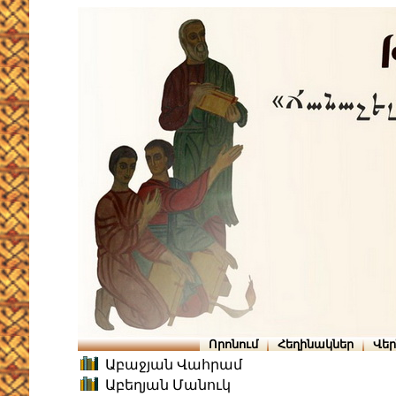
Որոնում
Հեղինակներ
Վե
Աբաջյան Վահրամ
Աբեղյան Մանուկ