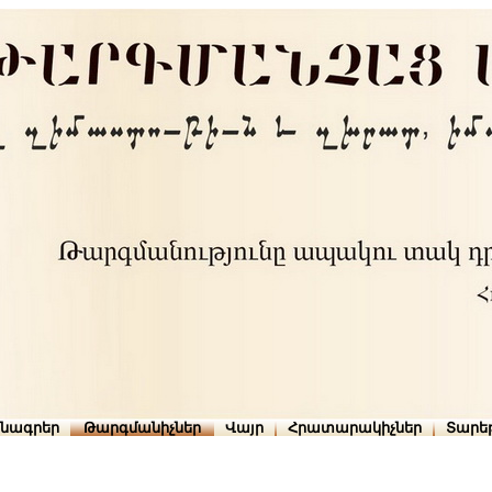
րնագրեր
Թարգմանիչներ
Վայր
Հրատարակիչներ
Տարե