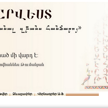
Տուն
Օգնություն
ՆԱԽԱՊԱՏՎՈՒԹՅՈՒՆՆԵՐ
թվեր
Ձևաչափեր
Վերնագրեր Ա-Ֆ