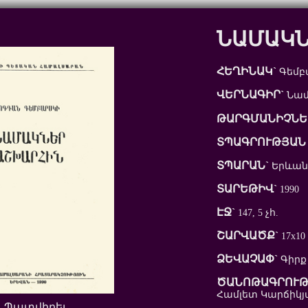
ՆԱՄԱԿՆ
ՀԵՂԻՆԱԿ`
Գեմբ
ՎԵՐՆԱԳԻՐ`
Նամ
ԹԱՐԳՄԱՆԻՉՆԵ
ՏՊԱԳՐՈՒԹՅԱՆ 
ՏՊԱՐԱՆ`
Երևան
ՏԱՐԵԹԻՎ`
1990
ԷՋ`
147, 5 չհ.
ՇԱՐՎԱԾՔ`
17x10
ՁԵՎԱՉԱՓ`
Գիրք
ԾԱՆՈԹԱԳՐՈՒԹ
Համլետ Կարճիկյ
Պատվիրել