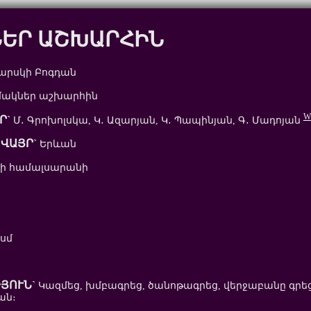
ԵՐ ԱՇԽԱՐՀԻՆ
արսկի Բոգդան
ակներ աշխարհին
W
Ր`
Մ․ Գրոխոլսկա, Կ․ Ազարյան, Կ․ Պապինյան, Գ․ Մադոյան
ՎԱՅՐ`
Երևան
ի համալսարանի
 սմ
ՅՈՒՆ`
Կազմեց, խմբագրեց, ծանոթագրեց, վերջաբանը գրեց
ան։