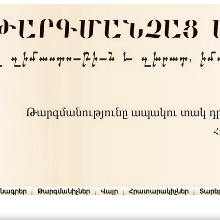
րնագրեր
Թարգմանիչներ
Վայր
Հրատարակիչներ
Տարե