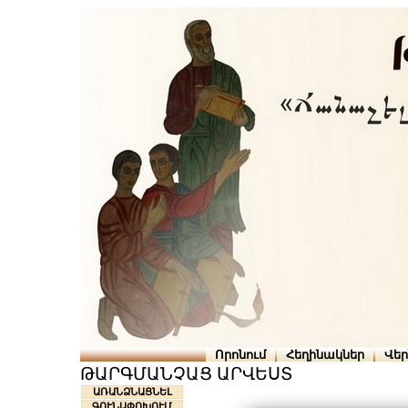
Որոնում
Հեղինակներ
Վե
ԹԱՐԳՄԱՆՉԱՑ ԱՐՎԵՍՏ
ԱՌԱՆՁՆԱՑՆԵԼ
ԳՈՒՆԱՓՈԽՈՒՄ