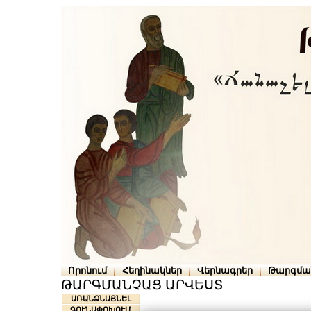
Որոնում
Հեղինակներ
Վերնագրեր
Թարգմա
ԹԱՐԳՄԱՆՉԱՑ ԱՐՎԵՍՏ
ԱՌԱՆՁՆԱՑՆԵԼ
ԳՈՒՆԱՓՈԽՈՒՄ