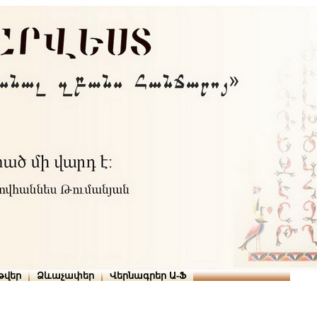
Տուն
Օգնություն
ՆԱԽԱՊԱՏՎՈՒԹՅՈՒՆՆԵՐ
թարգմանիչներ
թվեր
Ձևաչափեր
Վերնագրեր Ա-Ֆ