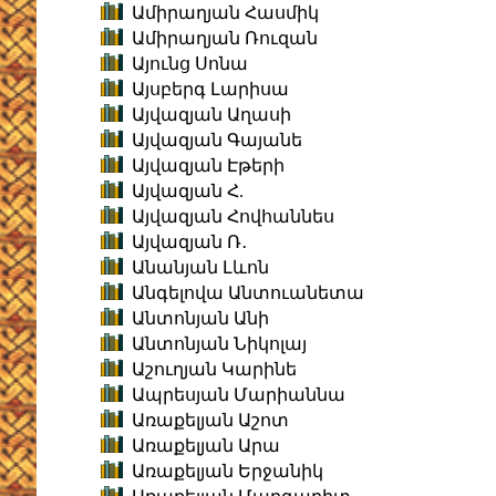
Ամիրաղյան Հասմիկ
Ամիրաղյան Ռուզան
Այունց Սոնա
Այսբերգ Լարիսա
Այվազյան Աղասի
Այվազյան Գայանե
Այվազյան Էթերի
Այվազյան Հ.
Այվազյան Հովհաննես
Այվազյան Ռ․
Անանյան Լևոն
Անգելովա Անտուանետա
Անտոնյան Անի
Անտոնյան Նիկոլայ
Աշուղյան Կարինե
Ապրեսյան Մարիաննա
Առաքելյան Աշոտ
Առաքելյան Արա
Առաքելյան Երջանիկ