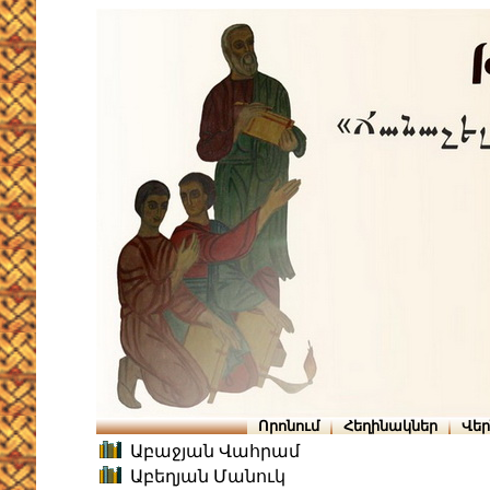
Որոնում
Հեղինակներ
Վե
Աբաջյան Վահրամ
Աբեղյան Մանուկ