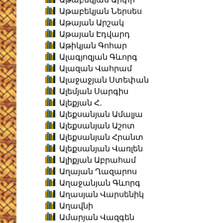
Աթաբեկյան Ներսես
Աթայան Արշակ
Աթայան Էդվարդ
Աթիկյան Գոհար
Ալագյոզյան Գևորգ
Ալազան Վահրամ
Ալաջաջյան Ստեփան
Ալեմյան Սարգիս
Ալեքյան Հ․
Ալեքսանյան Ամալյա
Ալեքսանյան Աշոտ
Ալեքսանյան Հրանտ
Ալեքսանյան Վառլեն
Ալիքյան Աբրահամ
Աղայան Ղազարոս
Աղաջանյան Գևորգ
Աղասյան Վարսենիկ
Աղավնի
Ամարյան Վազգեն