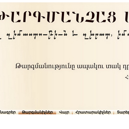
րնագրեր
Թարգմանիչներ
Վայր
Հրատարակիչներ
Տարե