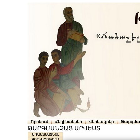
Որոնում
Հեղինակներ
Վերնագրեր
Թարգմա
ԹԱՐԳՄԱՆՉԱՑ ԱՐՎԵՍՏ
ԱՌԱՆՁՆԱՑՆԵԼ
ԳՈՒՆԱՓՈԽՈՒՄ