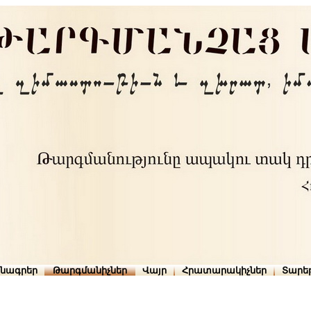
րնագրեր
Թարգմանիչներ
Վայր
Հրատարակիչներ
Տարե