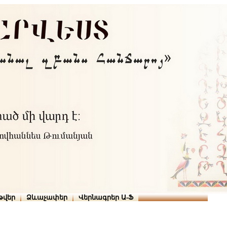
Տուն
Օգնություն
ՆԱԽԱՊԱՏՎՈՒԹՅՈՒՆՆԵՐ
թարգմանիչներ
թվեր
Ձևաչափեր
Վերնագրեր Ա-Ֆ