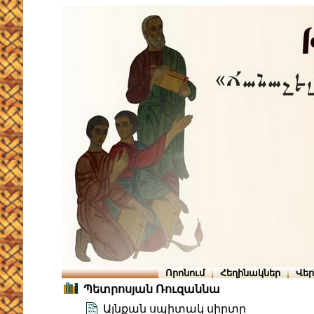
Որոնում
Հեղինակներ
Վե
Պետրոսյան Ռուզաննա
Այնքան սպիտակ սիրտը