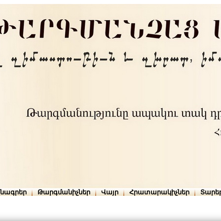
րնագրեր
Թարգմանիչներ
Վայր
Հրատարակիչներ
Տարե