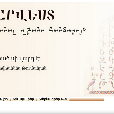
Տուն
Օգնություն
ՆԱԽԱՊԱՏՎՈՒԹՅՈՒՆՆԵՐ
թվեր
Ձևաչափեր
Վերնագրեր Ա-Ֆ