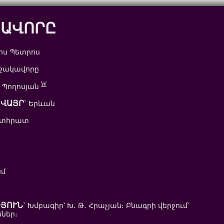
ԿԱՎՈՐԸ
ոս Պետրոս
շակավորը
W
 Պողոսյան
ՎԱՅՐ`
Երևան
ետհրատ
սմ
ՅՈՒՆ`
Խմբագիր՝ Խ․ Թ․ Հրաչյան։ Բնագրի վերջում՝
ներ։