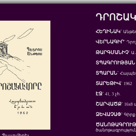
ԴՐՈՇԱ
ՀԵՂԻՆԱԿ`
Անթե
ՎԵՐՆԱԳԻՐ`
Դրո
ԹԱՐԳՄԱՆԻՉ`
Ա․
ՏՊԱԳՐՈՒԹՅԱՆ 
ՏՊԱՐԱՆ`
Հայպ
ՏԱՐԵԹԻՎ`
1962
ԷՋ`
41, 3 չհ.
ՇԱՐՎԱԾՔ`
16x8 
ՁԵՎԱՉԱՓ`
Գիրք
ԾԱՆՈԹԱԳՐՈՒԹ
ծանոթագրություն
Պատվիրել