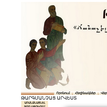
Որոնում
Հեղինակներ
Վե
ԹԱՐԳՄԱՆՉԱՑ ԱՐՎԵՍՏ
ԱՌԱՆՁՆԱՑՆԵԼ
ԳՈՒՆԱՓՈԽՈՒՄ