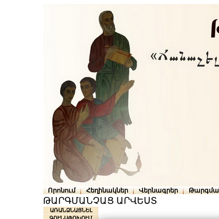
Որոնում
Հեղինակներ
Վերնագրեր
Թարգմա
ԹԱՐԳՄԱՆՉԱՑ ԱՐՎԵՍՏ
ԱՌԱՆՁՆԱՑՆԵԼ
ԳՈՒՆԱՓՈԽՈՒՄ