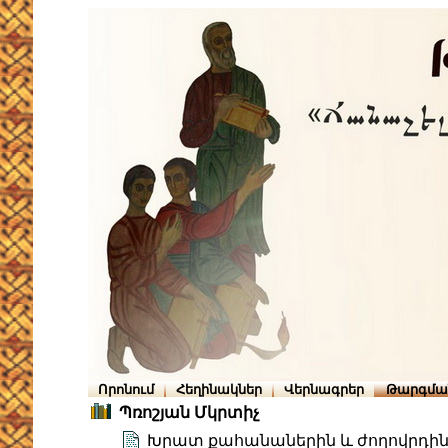
Որոնում
Հեղինակներ
Վերնագրեր
Թարգմա
Պռոշյան Մկրտիչ
Խրատ քահանաներին և ժողովրդին