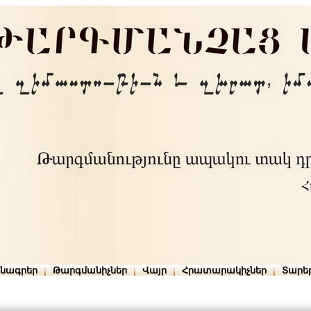
րնագրեր
Թարգմանիչներ
Վայր
Հրատարակիչներ
Տարե