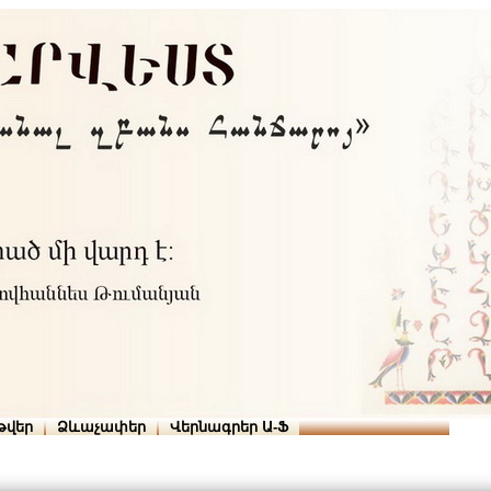
Տուն
Օգնություն
ՆԱԽԱՊԱՏՎՈՒԹՅՈՒՆՆԵՐ
թվեր
Ձևաչափեր
Վերնագրեր Ա-Ֆ