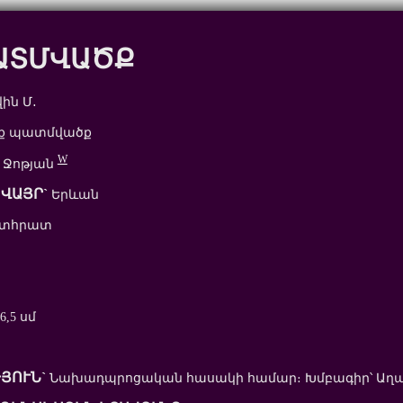
ԱՏՄՎԱԾՔ
ին Մ․
ք պատմվածք
W
 Ջոթյան
ՎԱՅՐ`
Երևան
ետհրատ
6,5 սմ
ՅՈՒՆ`
Նախադպրոցական հասակի համար։ Խմբագիր՝ Աղա