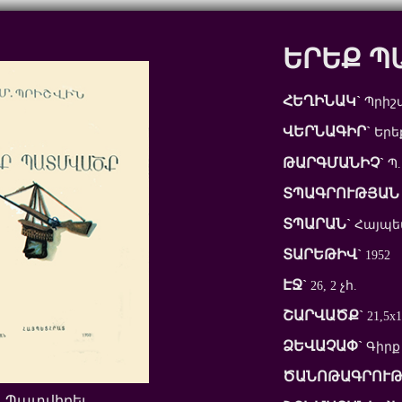
ԵՐԵՔ Պ
ՀԵՂԻՆԱԿ`
Պրիշվ
ՎԵՐՆԱԳԻՐ`
Երե
ԹԱՐԳՄԱՆԻՉ`
Պ.
ՏՊԱԳՐՈՒԹՅԱՆ 
ՏՊԱՐԱՆ`
Հայպ
ՏԱՐԵԹԻՎ`
1952
ԷՋ`
26, 2 չհ.
ՇԱՐՎԱԾՔ`
21,5x1
ՁԵՎԱՉԱՓ`
Գիրք
ԾԱՆՈԹԱԳՐՈՒԹ
Պատվիրել