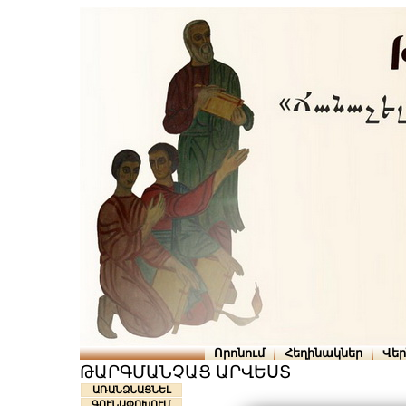
Որոնում
Հեղինակներ
Վե
ԹԱՐԳՄԱՆՉԱՑ ԱՐՎԵՍՏ
ԱՌԱՆՁՆԱՑՆԵԼ
ԳՈՒՆԱՓՈԽՈՒՄ