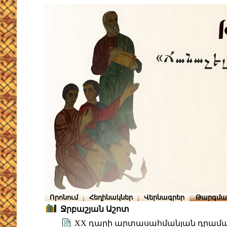
Որոնում
Հեղինակներ
Վերնագրեր
Թարգմա
Ջրբաշյան Աշոտ
XX դարի արտասահմանյան դրամատ