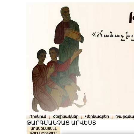
Որոնում
Հեղինակներ
Վերնագրեր
Թարգմա
ԹԱՐԳՄԱՆՉԱՑ ԱՐՎԵՍՏ
ԱՌԱՆՁՆԱՑՆԵԼ
ԳՈՒՆԱՓՈԽՈՒՄ