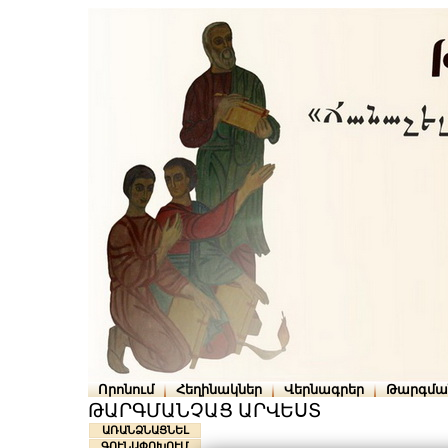
Որոնում
Հեղինակներ
Վերնագրեր
Թարգմա
ԹԱՐԳՄԱՆՉԱՑ ԱՐՎԵՍՏ
ԱՌԱՆՁՆԱՑՆԵԼ
ԳՈՒՆԱՓՈԽՈՒՄ