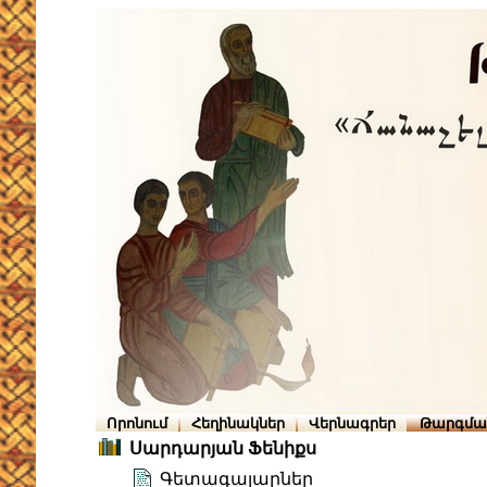
Որոնում
Հեղինակներ
Վերնագրեր
Թարգմա
Սարդարյան Ֆենիքս
Գետագալարներ