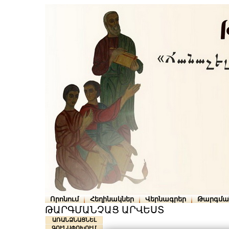
Որոնում
Հեղինակներ
Վերնագրեր
Թարգմա
ԹԱՐԳՄԱՆՉԱՑ ԱՐՎԵՍՏ
ԱՌԱՆՁՆԱՑՆԵԼ
ԳՈՒՆԱՓՈԽՈՒՄ