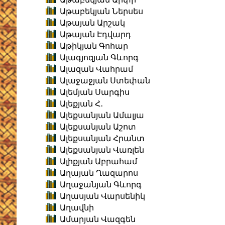
Աթաբեկյան Ներսես
Աթայան Արշակ
Աթայան Էդվարդ
Աթիկյան Գոհար
Ալագյոզյան Գևորգ
Ալազան Վահրամ
Ալաջաջյան Ստեփան
Ալեմյան Սարգիս
Ալեքյան Հ․
Ալեքսանյան Ամալյա
Ալեքսանյան Աշոտ
Ալեքսանյան Հրանտ
Ալեքսանյան Վառլեն
Ալիքյան Աբրահամ
Աղայան Ղազարոս
Աղաջանյան Գևորգ
Աղասյան Վարսենիկ
Աղավնի
Ամարյան Վազգեն