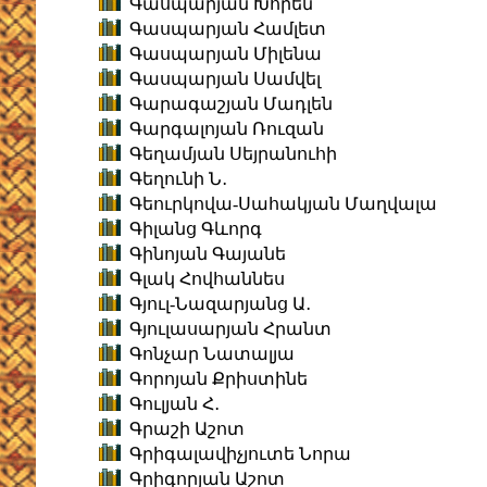
Գասպարյան Խորեն
Գասպարյան Համլետ
Գասպարյան Միլենա
Գասպարյան Սամվել
Գարագաշյան Մադլեն
Գարգալոյան Ռուզան
Գեղամյան Սեյրանուհի
Գեղունի Ն․
Գեուրկովա-Սահակյան Մաղվալա
Գիլանց Գևորգ
Գինոյան Գայանե
Գլակ Հովհաննես
Գյուլ-Նազարյանց Ա․
Գյուլասարյան Հրանտ
Գոնչար Նատալյա
Գորոյան Քրիստինե
Գուլյան Հ․
Գրաշի Աշոտ
Գրիգալավիչյուտե Նորա
Գրիգորյան Աշոտ