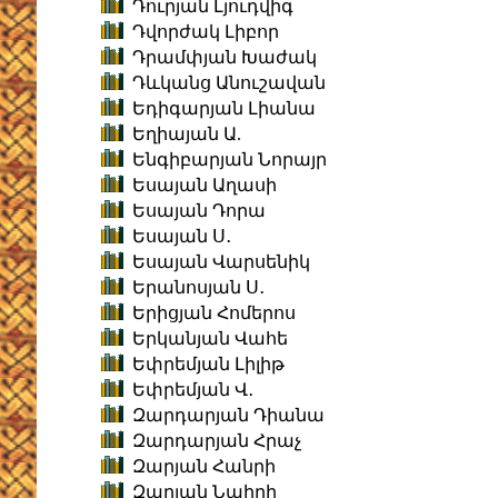
Դուրյան Լյուդվիգ
Դվորժակ Լիբոր
Դրամփյան Խաժակ
Դևկանց Անուշավան
Եդիգարյան Լիանա
Եղիայան Ա.
Ենգիբարյան Նորայր
Եսայան Աղասի
Եսայան Դորա
Եսայան Ս․
Եսայան Վարսենիկ
Երանոսյան Ս․
Երիցյան Հոմերոս
Երկանյան Վահե
Եփրեմյան Լիլիթ
Եփրեմյան Վ․
Զարդարյան Դիանա
Զարդարյան Հրաչ
Զարյան Հանրի
Զարյան Նաիրի