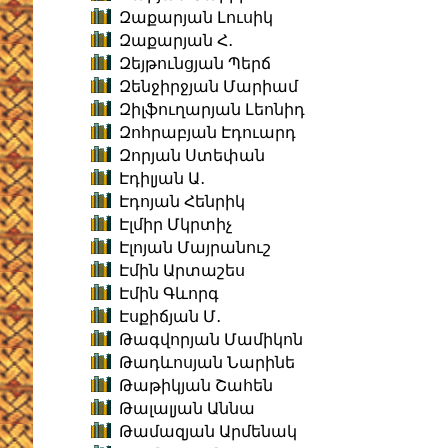
Զաքարյան Լուսիկ
Զաքարյան Հ․
Զեյթունցյան Պերճ
Զենջիրջյան Մարիամ
Զիլֆուղարյան Լեոնիդ
Զոհրաբյան Էդուարդ
Զորյան Ստեփան
Էդիլյան Ա․
Էդոյան Հենրիկ
Էլմիր Մկրտիչ
Էլոյան Մայրանուշ
Էմին Արտաշես
Էմին Գևորգ
Էսքիճյան Մ․
Թագվորյան Մամիկոն
Թադևոսյան Նարինե
Թաթիկյան Շահեն
Թալալյան Աննա
Թամազյան Արմենակ