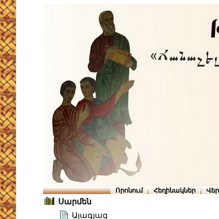
Որոնում
Հեղինակներ
Վե
Սարմեն
Ալագյազ