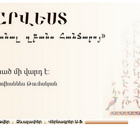
Տուն
Օգնություն
ՆԱԽԱՊԱՏՎՈՒԹՅՈՒՆՆԵՐ
թարգմանիչներ
թվեր
Ձևաչափեր
Վերնագրեր Ա-Ֆ