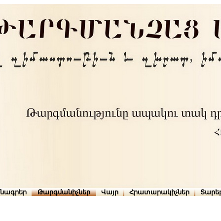
րնագրեր
Թարգմանիչներ
Վայր
Հրատարակիչներ
Տարե