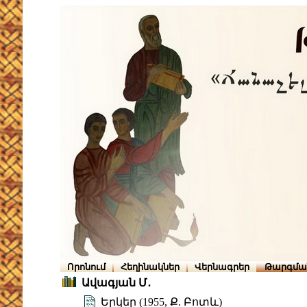
Որոնում
Հեղինակներ
Վերնագրեր
Թարգմա
Ավագյան Մ․
Երկեր (1955, Ք. Բոտև)