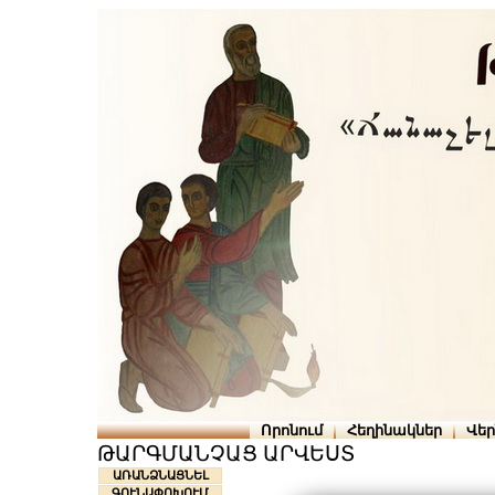
Որոնում
Հեղինակներ
Վե
ԹԱՐԳՄԱՆՉԱՑ ԱՐՎԵՍՏ
ԱՌԱՆՁՆԱՑՆԵԼ
ԳՈՒՆԱՓՈԽՈՒՄ