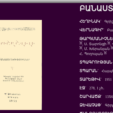
ԲԱՆԱՍՏ
ՀԵՂԻՆԱԿ`
Գրիշա
ՎԵՐՆԱԳԻՐ`
Բան
ԹԱՐԳՄԱՆԻՉՆԵ
W
W
, Ս․ Տարոնցի
,
W
, Մ․ Խերանյան
W
Հ․ Պողոսյան
ՏՊԱԳՐՈՒԹՅԱՆ 
ՏՊԱՐԱՆ`
Հայպ
ՏԱՐԵԹԻՎ`
1951
ԷՋ`
278, 1 չհ․
ՇԱՐՎԱԾՔ`
13X6
ՁԵՎԱՉԱՓ`
Գիր