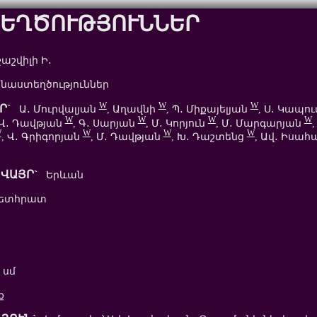
ԵՂԾՈՒԹՅՈՒՆՆԵՐ
շվիլի Ի․
աստեղծություններ
W
W
W
Ր`
Ա․ Մուրվալյան
, Աղավնի
, Պ․ Միքայելյան
, Ս․ Կապո
W
W
W
W
 Վ․ Դավթյան
, Գ․ Սարյան
, Մ․ Կորյուն
, Մ․ Մարգարյան
W
W
W
W
, Վ․ Գրիգորյան
, Մ․ Դավթյան
, Խ․ Դաշտենց
, Ավ․ Իսա
ՎԱՅՐ`
Երևան
ետհրատ
 սմ
ք