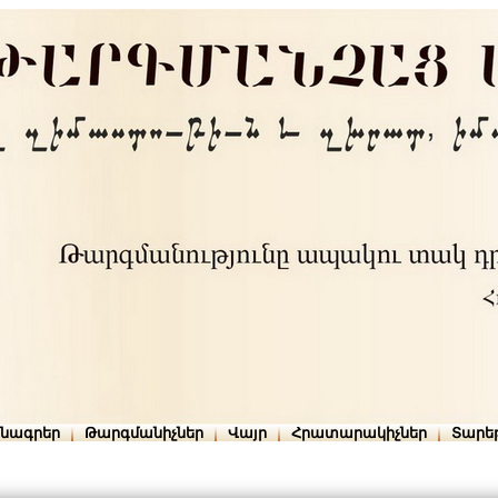
րնագրեր
Թարգմանիչներ
Վայր
Հրատարակիչներ
Տարե