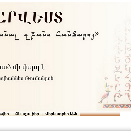
Տուն
Օգնություն
ՆԱԽԱՊԱՏՎՈՒԹՅՈՒՆՆԵՐ
թվեր
Ձևաչափեր
Վերնագրեր Ա-Ֆ