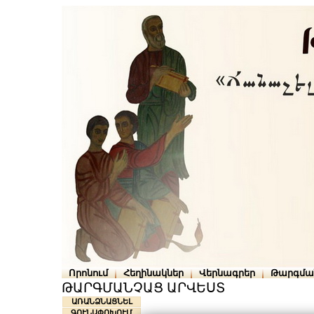
Որոնում
Հեղինակներ
Վերնագրեր
Թարգմա
ԹԱՐԳՄԱՆՉԱՑ ԱՐՎԵՍՏ
ԱՌԱՆՁՆԱՑՆԵԼ
ԳՈՒՆԱՓՈԽՈՒՄ